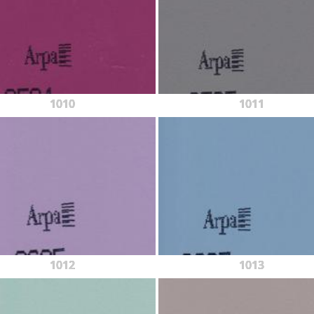
1010
1011
1012
1013