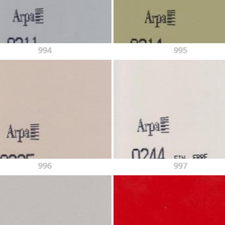
994
995
996
997