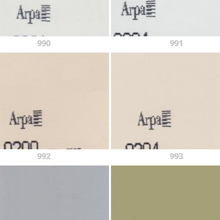
990
991
992
993