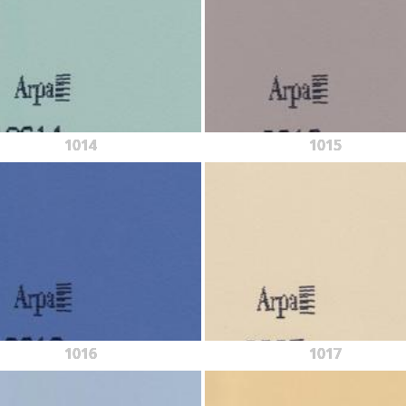
1014
1015
1016
1017