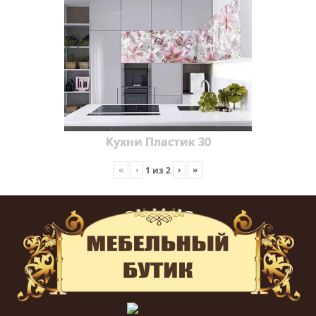
Кухни Пластик 30
«
‹
›
»
1
из
2